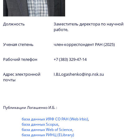
Должность
Заместитель директора по научной
работе,
Ученая степень
член-корреспондент РАН (2025)
Рабочий телефон
+7 (383) 329-47-14
Адрес электронной
I.B.Logashenko@inp.nsk.su
почты
Публикации Логашенко И.Б. :
база данных ИЯФ СО РАН (Web Irbis)
,
база данных Scopus
,
база данных Web of Science
,
база данных РИНЦ (ELibrary)