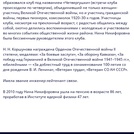
образовался клуб под названием «Четвергушки» (встречи клуба
происходили по четвергам), объединивший не только женщин-
участниц Великой Отечественной войны, но и участниц гражданской
войны, первых пионерок, комсомолок 1920–30-х годов. Участницы
клуба, несмотря на преклонный возраст, с радостью общались между
собой, охотно делились воспоминаниями с молодежью и участвовали
во многих событиях общественной жизни района. Нина Никифоровна
была бессменным руководителем этого клуба.
Н. Н. Коршунова награждена Орденом Отечественной войны II
степени, медалями: «За боевые заслуги», «За оборону Кавказа», «За
победу над Германией в Великой Отечественной войне 1941–1945 гг.»,
юбилейными — «За доблестный труд в ознаменование 100-летия со
дня рождения В. И. Ленина», «Ветеран труда», «Ветеран СО АН СССР».
Имела звание инженер-лейтенант связи.
В 2010 году Нина Никифоровна ушла на пенсию в возрасте 86 лет,
проработав в Институте ядерной физики 47 лет.