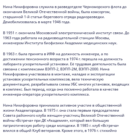
Нина Никифоровна служила в разведотделе Черноморского флота до
окончания Великой Отечественной войны, была комсоргом,
старшиной 1-й статьи берегового отряда радиоразведки.
Демобилизовалась в марте 1946 года.
В 1951 г. окончила Московский электротехнический институт связи. До
1963 года работала на радиовещательной станции Москвы,
инженером Института биофизики Академии медицинских наук.
В 1963 г. была принята в ИЯФ на должность инженера, а по
достижении пенсионного возраста в 1974 г. перешла на должность
лаборанта ускорительной установки. Её трудовая деятельность была
связана с комплексами ВЭПП-2, ВЭПП-2М, ВЭПП-2000. Нина
Никифоровна участвовала в монтаже, наладке и эксплуатации
установок ускорительных комплексов, вела техническую
документацию, разрабатывала схемы УБС многих установок, входящих
в комплекс. Был период, когда она посменно работала в качестве
инженера-оператора ускорительного комплекса.
Нина Никифоровна принимала активное участие в общественной
жизни Академгородка. В 1975 г. она стала первым председателем
Совета районного клуба женщин-участниц Великой Отечественной
войны «Встреча» при ДК «Академия», который вел большую
патриотическую работу среди молодежи. В 1985 г. клуб «Встреча»
влился в общий Клуб ветеранов. Кроме этого, в 1976 г. стихийно