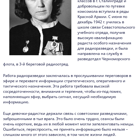
классов в г. Сталинграде и
войны
добровольцем по путевке
комсомола вступила в ряды
Красной Армии. С июня по
декабрь 1942 г. училась в
школе связи Севастопольского
учебного отряда, получив
высокую квалификацию
радиста особого назначения
для радиоразведки, и была
направлена на службу в
разведотдел Черноморского
флота, в 3-й береговой радиоотряд.
Работа радиоразведки заключалась в прослушивании переговоров в
эфире и перехвате информации стратегического, оперативного и
тактического назначения. Эта работа требовала высокой
сосредоточенности, внимания и терпения, чтобы из-под помех,
наполняющих эфир, выбрать сигнал, несущий необходимую
информацию.
Еще девочки-радистки держали связь с советскими разведчиками,
заброшенными в тыл врага. Это было очень трудно, сеансы были
очень короткие, ведь их в любой момент могли запеленговать немцы.
Ошибиться, переспросить, не принять информацию было нельзя –
слишком много от этого зависело, в том числе жизни людей.