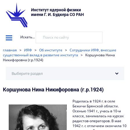
Институт ядерной физики
имени Г. И. Будкера СО РАН
Искать...
главная
>
ИЯФ
>
Об институте
>
Сотрудники ИЯФ, внесшие
существенный вклад в развитие института
>
Коршунова Нина
Никифоровна (г.р.1924)
Выберите раздел
Коршунова Нина Никифоровна (г.р.1924)
История ИЯФ
Научные школы ИЯФ
Родилась в 1924 г. в селе
Бежичи Брянской области.
Сотрудники ИЯФ, внесшие существенный вклад в
Осенью 1941 г., учась в 10-м
развитие института
классе, занималась на курсах
радистов-операторов. В мае
1942 г. с отличием окончила 10
Сотрудники ИЯФ – ветераны Великой Отечественной