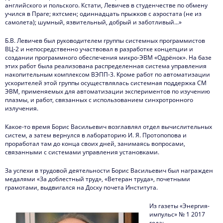
английского и польского. Кстати, Левичев в студенчестве по обмену
учился в Праге; яхтсмен; одиннадцать прыжков с аэростата (не из
самолета); шумный, язвительный, добрый и заботливый...»
Б.В. Левичев был руководителем группы системных программистов
ВЦ-2 и непосредственно участвовал в разработке концепции и
создании программного обеспечения микро-ЭВМ «Одрёнок». На базе
этих работ была реализована распределенная система управления
накопительным комплексом ВЭПП-3. Кроме работ по автоматизации
ускорителей этой группы осуществлялась системная поддержка СМ
ЭВМ, применяемых для автоматизации экспериментов по изучению
плазмы, и работ, связанных с использованием синхротронного
излучения.
Какое-то время Борис Васильевич возглавлял отдел вычислительных
систем, а затем вернулся в лабораторию И. Я. Протопопова и
проработал там до конца своих дней, занимаясь вопросами,
связанными с системами управления установками.
За успехи в трудовой деятельности Борис Васильевич был награжден
медалями «За доблестный труд», «Ветеран труда», почетными
грамотами, выдвигался на Доску почета Института.
Из газеты «Энергия-
импульс» № 1 2017
года: