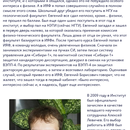
институте, и с которыми я общался, однако это не побуждало особого
интереса к физике. А в ИЯФ я попал совершенно случайно в полном
смысле этого слова. Школьный друг убедил его поступать в НГУ на
геологический факультет. Евгений все сдал неплохо, кроме… физики,
не прошел по баллам. Был еще один шанс поступить в этот год в
институт, и выбор пал на НЭТИ (сейчас НГТУ). Евгений загадал и зашел
в первую дверь налево, за которой оказалась приемная комиссия
физико-технического факультета. Лишь дома от отца он узнал, что этот
факультет базируется в ИЯФе. После третьего курса Евгений попал в
ИЯФ, в команду молодых, очень увлеченных физиков. Сначала он
занимался экспериментами на пучках СИ, затем писал систему
управления для «Сибири-1», по магнитной системе «Сибири-1»
защитил кандидатскую диссертацию, дежурил в сменах на установке
ВЭПП-4. По результатам экспериментов на ВЭПП-4 он защитил
докторскую диссертацию, а затем и возглавил лабораторию. Оценивая
случай, который привел его в ИЯФ, Евгений Борисович говорит, что не
жалеет, что зашел тогда в первый кабинет: «Было интересно,
интересно сейчас и, я надеюсь, будет еще интереснее».
В 2009 году в Институт
был официально
зачислен в качестве
младшего научного
сотрудника Алексей
Левичев. Его выбор
работать в ИЯФ был
осознанным, впервые