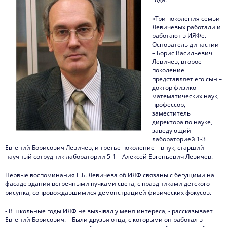
«Три поколения семьи
Левичевых работали и
работают в ИЯФе.
Основатель династии
– Борис Васильевич
Левичев, второе
поколение
представляет его сын –
доктор физико-
математических наук,
профессор,
заместитель
директора по науке,
заведующий
лабораторией 1-3
Евгений Борисович Левичев, и третье поколение – внук, старший
научный сотрудник лаборатории 5-1 – Алексей Евгеньевич Левичев.
Первые воспоминания Е.Б. Левичева об ИЯФ связаны с бегущими на
фасаде здания встречными пучками света, с праздниками детского
рисунка, сопровождавшимися демонстрацией физических фокусов.
- В школьные годы ИЯФ не вызывал у меня интереса, - рассказывает
Евгений Борисович. – Были друзья отца, с которыми он работал в