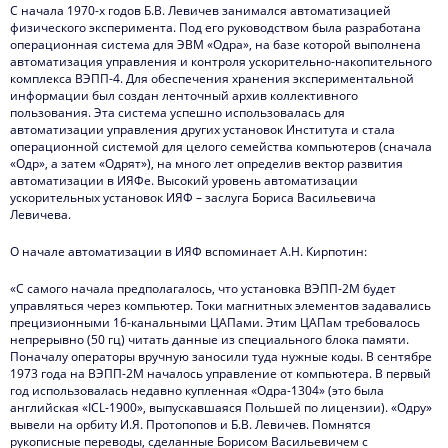
С начала 1970-х годов Б.В. Левичев занимался автоматизацией
физического эксперимента. Под его руководством была разработана
операционная система для ЭВМ «Одра», на базе которой выполнена
автоматизация управления и контроля ускорительно-накопительного
комплекса ВЭПП-4. Для обеспечения хранения экспериментальной
информации был создан ленточный архив коллективного
пользования. Эта система успешно использовалась для
автоматизации управления других установок Института и стала
операционной системой для целого семейства компьютеров (сначала
«Одр», а затем «Одрят»), на много лет определив вектор развития
автоматизации в ИЯФе. Высокий уровень автоматизации
ускорительных установок ИЯФ – заслуга Бориса Васильевича
Левичева.
О начале автоматизации в ИЯФ вспоминает А.Н. Кирпотин:
«С самого начала предполагалось, что установка ВЭПП-2М будет
управляться через компьютер. Токи магнитных элементов задавались
прецизионными 16-канальными ЦАПами. Этим ЦАПам требовалось
непрерывно (50 гц) читать данные из специального блока памяти.
Поначалу операторы вручную заносили туда нужные коды. В сентябре
1973 года на ВЭПП-2М началось управление от компьютера. В первый
год использовалась недавно купленная «Одра-1304» (это была
английская «ICL-1900», выпускавшаяся Польшей по лицензии). «Одру»
вывели на орбиту И.Я. Протопопов и Б.В. Левичев. Помнятся
рукописные переводы, сделанные Борисом Васильевичем с