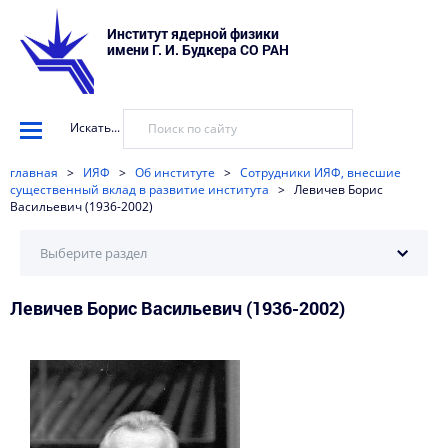
Институт ядерной физики
имени Г. И. Будкера СО РАН
Искать...
главная
>
ИЯФ
>
Об институте
>
Сотрудники ИЯФ, внесшие
существенный вклад в развитие института
>
Левичев Борис
Васильевич (1936-2002)
Выберите раздел
Левичев Борис Васильевич (1936-2002)
История ИЯФ
Научные школы ИЯФ
Сотрудники ИЯФ, внесшие существенный вклад в
развитие института
Сотрудники ИЯФ – ветераны Великой Отечественной