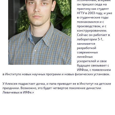
он пришел сюда на
практику как студент
НГТУ в 2003 году, и уже
в студенческие годы
познакомился и с
производством, и с
конструированием.
Сейчас он работает в
лаборатории 5-1,
занимается
разработкой
современных
линейных
ускорителей и свое
будущее связывает с
ИЯФом, с появлением
в Институте новых научных программ и новых физических установок.
У Алексея подрастает дочка, и папа приводит ее в Институт на детские
праздники. Возможно, это будет четвертое поколение династии
Левичевых в ИЯФе.»