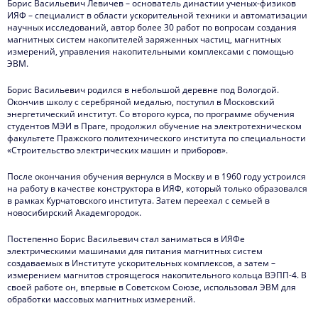
Борис Васильевич Левичев – основатель династии ученых-физиков
ИЯФ – специалист в области ускорительной техники и автоматизации
научных исследований, автор более 30 работ по вопросам создания
магнитных систем накопителей заряженных частиц, магнитных
измерений, управления накопительными комплексами с помощью
ЭВМ.
Борис Васильевич родился в небольшой деревне под Вологдой.
Окончив школу с серебряной медалью, поступил в Московский
энергетический институт. Со второго курса, по программе обучения
студентов МЭИ в Праге, продолжил обучение на электротехническом
факультете Пражского политехнического института по специальности
«Строительство электрических машин и приборов».
После окончания обучения вернулся в Москву и в 1960 году устроился
на работу в качестве конструктора в ИЯФ, который только образовался
в рамках Курчатовского института. Затем переехал с семьей в
новосибирский Академгородок.
Постепенно Борис Васильевич стал заниматься в ИЯФе
электрическими машинами для питания магнитных систем
создаваемых в Институте ускорительных комплексов, а затем –
измерением магнитов строящегося накопительного кольца ВЭПП-4. В
своей работе он, впервые в Советском Союзе, использовал ЭВМ для
обработки массовых магнитных измерений.