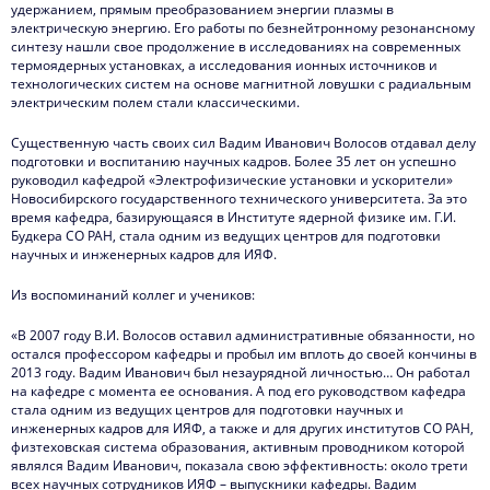
удержанием, прямым преобразованием энергии плазмы в
электрическую энергию. Его работы по безнейтронному резонансному
синтезу нашли свое продолжение в исследованиях на современных
термоядерных установках, а исследования ионных источников и
технологических систем на основе магнитной ловушки с радиальным
электрическим полем стали классическими.
Существенную часть своих сил Вадим Иванович Волосов отдавал делу
подготовки и воспитанию научных кадров. Более 35 лет он успешно
руководил кафедрой «Электрофизические установки и ускорители»
Новосибирского государственного технического университета. За это
время кафедра, базирующаяся в Институте ядерной физике им. Г.И.
Будкера СО РАН, стала одним из ведущих центров для подготовки
научных и инженерных кадров для ИЯФ.
Из воспоминаний коллег и учеников:
«В 2007 году В.И. Волосов оставил административные обязанности, но
остался профессором кафедры и пробыл им вплоть до своей кончины в
2013 году. Вадим Иванович был незаурядной личностью… Он работал
на кафедре с момента ее основания. А под его руководством кафедра
стала одним из ведущих центров для подготовки научных и
инженерных кадров для ИЯФ, а также и для других институтов СО РАН,
физтеховская система образования, активным проводником которой
являлся Вадим Иванович, показала свою эффективность: около трети
всех научных сотрудников ИЯФ – выпускники кафедры. Вадим