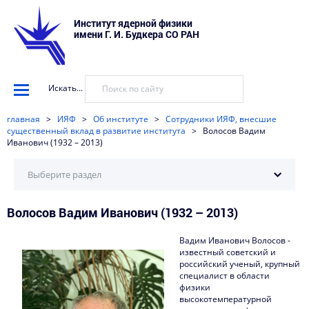
Институт ядерной физики
имени Г. И. Будкера СО РАН
Искать...
главная
>
ИЯФ
>
Об институте
>
Сотрудники ИЯФ, внесшие
существенный вклад в развитие института
>
Волосов Вадим
Иванович (1932 – 2013)
Выберите раздел
Волосов Вадим Иванович (1932 – 2013)
История ИЯФ
Научные школы ИЯФ
Вадим Иванович Волосов -
известный советский и
Сотрудники ИЯФ, внесшие существенный вклад в
российский ученый, крупный
развитие института
специалист в области
физики
высокотемпературной
Сотрудники ИЯФ – ветераны Великой Отечественной