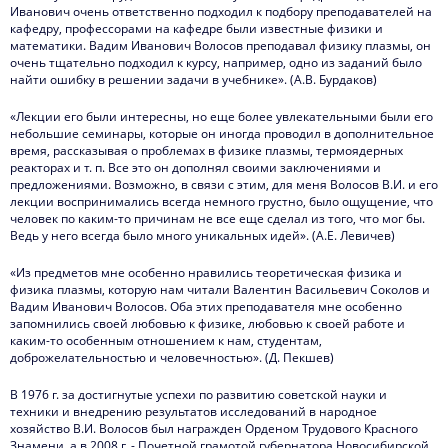
Иванович очень ответственно подходил к подбору преподавателей на
кафедру, профессорами на кафедре были известные физики и
математики. Вадим Иванович Волосов преподавал физику плазмы, он
очень тщательно подходил к курсу, например, одно из заданий было
найти ошибку в решении задачи в учебнике». (А.В. Бурдаков)
«Лекции его были интересны, но еще более увлекательными были его
небольшие семинары, которые он иногда проводил в дополнительное
время, рассказывая о проблемах в физике плазмы, термоядерных
реакторах и т. п. Все это он дополнял своими заключениями и
предложениями. Возможно, в связи с этим, для меня Волосов В.И. и его
лекции воспринимались всегда немного грустно, было ощущение, что
человек по каким-то причинам не все еще сделал из того, что мог бы.
Ведь у него всегда было много уникальных идей». (А.Е. Левичев)
«Из предметов мне особенно нравились теоретическая физика и
физика плазмы, которую нам читали Валентин Васильевич Соколов и
Вадим Иванович Волосов. Оба этих преподавателя мне особенно
запомнились своей любовью к физике, любовью к своей работе и
каким-то особенным отношением к нам, студентам,
доброжелательностью и человечностью». (Д. Пекшев)
В 1976 г. за достигнутые успехи по развитию советской науки и
техники и внедрению результатов исследований в народное
хозяйство В.И. Волосов был награжден Орденом Трудового Красного
Знамени, а в 2008 г. - Почетной грамотой губернатора Новосибирской