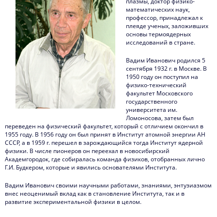
плазмы, доктор физико-
войны
математических наук,
профессор, принадлежал к
плеяде ученых, заложивших
основы термоядерных
исследований в стране.
Вадим Иванович родился 5
сентября 1932 г. в Москве. В
1950 году он поступил на
физико-технический
факультет Московского
государственного
университета им.
Ломоносова, затем был
переведен на физический факультет, который с отличием окончил в
1955 году. В 1956 году он был принят в Институт атомной энергии АН
СССР, а в 1959 г. перешел в зарождающийся тогда Институт ядерной
физики. В числе пионеров он переехал в новосибирский
Академгородок, где собиралась команда физиков, отобранных лично
Г.И. Будкером, которые и явились основателями Института.
Вадим Иванович своими научными работами, знаниями, энтузиазмом
внес неоценимый вклад как в становление Института, так и в
развитие экспериментальной физики в целом.