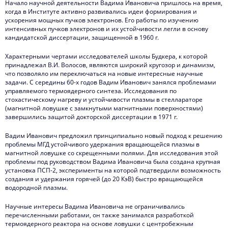
Начало научной деятельности Вадима Ивановича пришлось на время,
когда в Институте активно развивались идеи формирования и
ускорения мощных пучков электронов. Его работы по изучению
интенсивных пучков электронов и их устойчивости легли в основу
кандидатской диссертации, защищенной в 1960 г.
Характерными чертами исследователей школы Будкера, к которой
принадлежал В.И. Волосов, являются широкий кругозор и динамизм,
что позволяло им переключаться на новые интересные научные
задачи. С середины 60-х годов Вадим Иванович занялся проблемами
управляемого термоядерного синтеза. Исследования по
стохастическому нагреву и устойчивости плазмы в стеллараторе
(магнитной ловушке с замкнутыми магнитными поверхностями)
завершились защитой докторской диссертации в 1971 г.
Вадим Иванович предложил принципиально новый подход к решению
проблемы МГД устойчивого удержания вращающейся плазмы в
магнитной ловушке со скрещенными полями. Для исследования этой
проблемы под руководством Вадима Ивановича была создана крупная
установка ПСП-2, эксперименты на которой подтвердили возможность
создания и удержания горячей (до 20 КэВ) быстро вращающейся
водородной плазмы.
Научные интересы Вадима Ивановича не ограничивались
перечисленными работами, он также занимался разработкой
термоядерного реактора на основе ловушки с центробежным