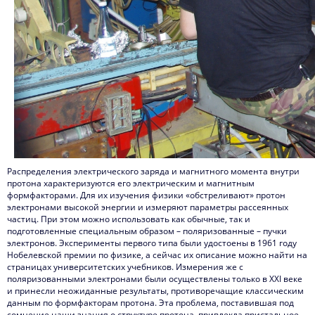
Распределения электрического заряда и магнитного момента внутри
протона характеризуются его электрическим и магнитным
формфакторами. Для их изучения физики «обстреливают» протон
электронами высокой энергии и измеряют параметры рассеянных
частиц. При этом можно использовать как обычные, так и
подготовленные специальным образом – поляризованные – пучки
электронов. Эксперименты первого типа были удостоены в 1961 году
Нобелевской премии по физике, а сейчас их описание можно найти на
страницах университетских учебников. Измерения же с
поляризованными электронами были осуществлены только в XXI веке
и принесли неожиданные результаты, противоречащие классическим
данным по формфакторам протона. Эта проблема, поставившая под
сомнение наши знания о структуре протона, привлекла пристальное