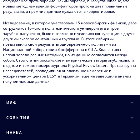
обсуждаемое противоречие. Таким образом, было установлено, что
новый метод измерения формфакторов протона дает правильные
результаты, а прежние данные нуждаются в корректировке.
Исследование, в котором участвовали 15 новосибирских физиков, двое
сотрудников Томского политехнического университета и трое
зарубежных ученых, было выполнено в условиях конкуренции с двумя
другими экспериментальными группами. В итоге сибиряки
представили свои результаты одновременно с коллегами из
Национальной лаборатории Джефферсона в США. Коллективы
использовали разные методики, но их данные согласуются между
собой. Свои статьи российские и американские авторы опубликовали
в одном и том же номере журнала Physical Review Letters. Третья группа
исследователей, проводившая аналогичное измерение в
ускорительном центре DESY в Германии, еще не завершила анализ
полученных ими данных.
ИЯФ
Руководство
СОБЫТИЯ
Ученый совет
Научные конференции
НАУКА
Структура института
Научные семинары