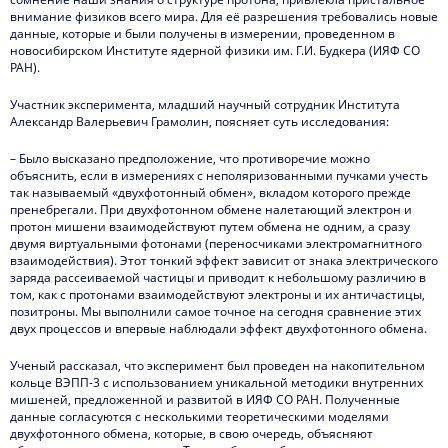
внимание физиков всего мира. Для её разрешения требовались новые
данные, которые и были получены в измерении, проведенном в
новосибирском Институте ядерной физики им. Г.И. Будкера (ИЯФ СО
РАН).
Участник эксперимента, младший научный сотрудник Института
Александр Валерьевич Грамолин, поясняет суть исследования:
– Было высказано предположение, что противоречие можно
объяснить, если в измерениях с неполяризованными пучками учесть
так называемый «двухфотонный обмен», вкладом которого прежде
пренебрегали. При двухфотонном обмене налетающий электрон и
протон мишени взаимодействуют путем обмена не одним, а сразу
двумя виртуальными фотонами (переносчиками электромагнитного
взаимодействия). Этот тонкий эффект зависит от знака электрического
заряда рассеиваемой частицы и приводит к небольшому различию в
том, как с протонами взаимодействуют электроны и их античастицы,
позитроны. Мы выполнили самое точное на сегодня сравнение этих
двух процессов и впервые наблюдали эффект двухфотонного обмена.
Ученый рассказал, что эксперимент был проведен на накопительном
кольце ВЭПП-3 с использованием уникальной методики внутренних
мишеней, предложенной и развитой в ИЯФ СО РАН. Полученные
данные согласуются с несколькими теоретическими моделями
двухфотонного обмена, которые, в свою очередь, объясняют