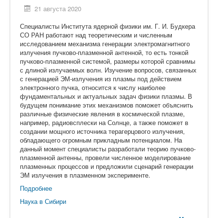
21 августа 2020
Специалисты Института ядерной физики им. Г. И. Будкера
СО РАН работают над теоретическим и численным
исследованием механизма генерации электромагнитного
излучения пучково-плазменной антенной, то есть тонкой
пучково-плазменной системой, размеры которой сравнимы
с длиной излучаемых волн. Изучение вопросов, связанных
с генерацией ЭМ-излучения из плазмы под действием
электронного пучка, относится к числу наиболее
фундаментальных и актуальных задач физики плазмы. В
будущем понимание этих механизмов поможет объяснить
различные физические явления в космической плазме,
например, радиовсплески на Солнце, а также поможет в
создании мощного источника терагерцового излучения,
обладающего огромным прикладным потенциалом. На
данный момент специалисты разработали теорию пучково-
плазменной антенны, провели численное моделирование
плазменных процессов и предложили сценарий генерации
ЭМ излучения в плазменном эксперименте.
Подробнее
Наука в Сибири