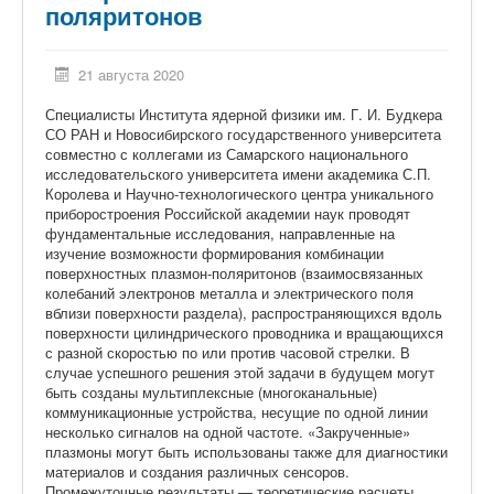
поляритонов
21 августа 2020
Специалисты Института ядерной физики им. Г. И. Будкера
СО РАН и Новосибирского государственного университета
совместно с коллегами из Самарского национального
исследовательского университета имени академика С.П.
Королева и Научно-технологического центра уникального
приборостроения Российской академии наук проводят
фундаментальные исследования, направленные на
изучение возможности формирования комбинации
поверхностных плазмон-поляритонов (взаимосвязанных
колебаний электронов металла и электрического поля
вблизи поверхности раздела), распространяющихся вдоль
поверхности цилиндрического проводника и вращающихся
с разной скоростью по или против часовой стрелки. В
случае успешного решения этой задачи в будущем могут
быть созданы мультиплексные (многоканальные)
коммуникационные устройства, несущие по одной линии
несколько сигналов на одной частоте. «Закрученные»
плазмоны могут быть использованы также для диагностики
материалов и создания различных сенсоров.
Промежуточные результаты — теоретические расчеты