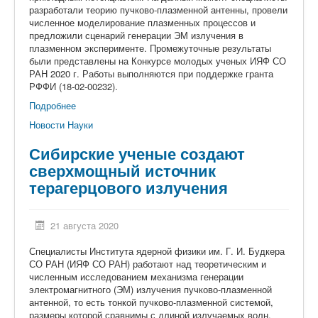
разработали теорию пучково-плазменной антенны, провели
численное моделирование плазменных процессов и
предложили сценарий генерации ЭМ излучения в
плазменном эксперименте. Промежуточные результаты
были представлены на Конкурсе молодых ученых ИЯФ СО
РАН 2020 г. Работы выполняются при поддержке гранта
РФФИ (18-02-00232).
Подробнее
Новости Науки
Сибирские ученые создают
сверхмощный источник
терагерцового излучения
21 августа 2020
Специалисты Института ядерной физики им. Г. И. Будкера
СО РАН (ИЯФ СО РАН) работают над теоретическим и
численным исследованием механизма генерации
электромагнитного (ЭМ) излучения пучково-плазменной
антенной, то есть тонкой пучково-плазменной системой,
размеры которой сравнимы с длиной излучаемых волн.