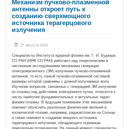
Механизм пучково-плазменной
антенны откроет путь к
созданию сверхмощного
источника терагерцового
излучения
21 августа 2020
Специалисты Института ядерной физики им. Г. И. Будкера
СО РАН (ИЯФ СО РАН) работают над теоретическим и
численным исследованием механизма генерации
электромагнитного (ЭМ) излучения пучково-плазменной
антенной, то есть тонкой пучково-плазменной системой,
размеры которой сравнимы с длиной излучаемых волн.
Изучение вопросов, связанных с генерацией ЭМ излучения
из плазмы под действием электронного пучка, относится к
числу наиболее фундаментальных и актуальных задач
физики плазмы. В будущем понимание этих механизмов
поможет объяснить различные физические явления в
космической плазме, например, радиовсплески на Солнце,
а также поможет в создании мощного источника
терагерцового излучения, обладающего огромным
прикладным потенциалом. На данный момент специалисты