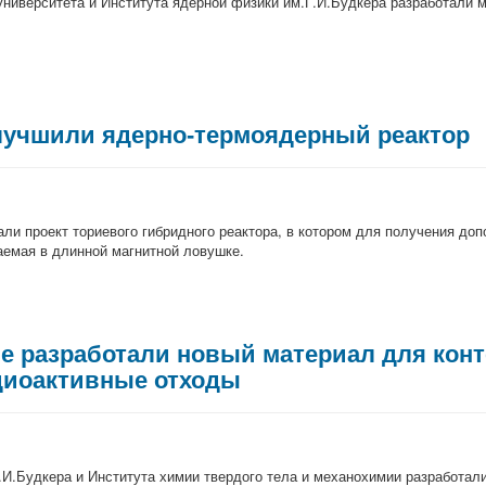
ниверситета и Института ядерной физики им.Г.И.Будкера разработали м
лучшили ядерно-термоядерный реактор
али проект ториевого гибридного реактора, в котором для получения д
емая в длинной магнитной ловушке.
 разработали новый материал для конт
диоактивные отходы
.И.Будкера и Института химии твердого тела и механохимии разработа