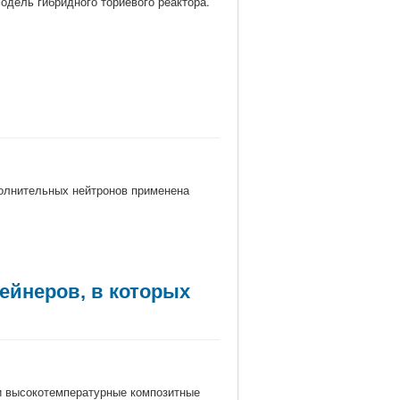
одель гибридного ториевого реактора.
ополнительных нейтронов применена
ейнеров, в которых
ли высокотемпературные композитные