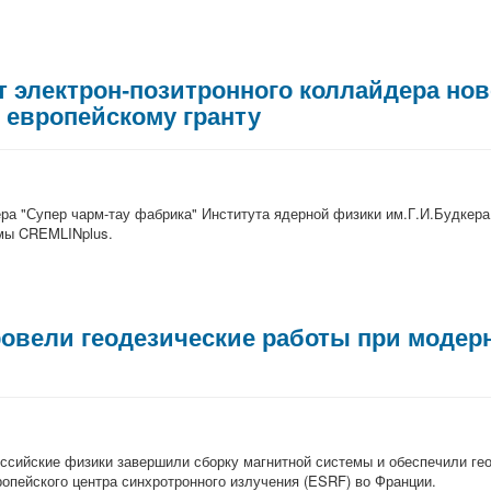
 электрон-позитронного коллайдера нов
о европейскому гранту
ра "Супер чарм-тау фабрика" Института ядерной физики им.Г.И.Будкера
ммы CREMLINplus.
овели геодезические работы при модер
сийские физики завершили сборку магнитной системы и обеспечили ге
опейского центра синхротронного излучения (ESRF) во Франции.