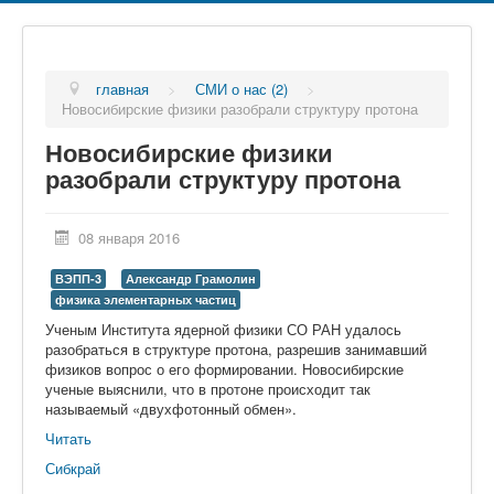
главная
>
СМИ о нас (2)
>
Новосибирские физики разобрали структуру протона
Новосибирские физики
разобрали структуру протона
08 января 2016
ВЭПП-3
Александр Грамолин
физика элементарных частиц
Ученым Института ядерной физики СО РАН удалось
разобраться в структуре протона, разрешив занимавший
физиков вопрос о его формировании. Новосибирские
ученые выяснили, что в протоне происходит так
называемый «двухфотонный обмен».
Читать
Сибкрай