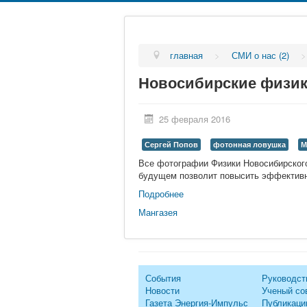
главная
>
СМИ о нас (2)
Новосибирские физик
25 февраля 2016
Сергей Попов
фотонная ловушка
М
Все фотографии Физики Новосибирского
будущем позволит повысить эффективн
Подробнее
Мангазея
События
Руководст
Новости
Ученый со
Газета Энергия-Импульс
Публикаци