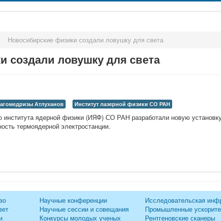
>
Новосибирские физики создали ловушку для света
и создали ловушку для света
агомедризы Атлуханов
Институт лазерной физики СО РАН
 института ядерной физики (ИЯФ) СО РАН разработали новую установку 
ость термоядерной электростанции.
во
Научные конференции
Исследовательская инф
вет
Научные сессии и совещания
Промышленные ускорит
и
Конкурсы молодых ученых
Рентгеновские сканеры