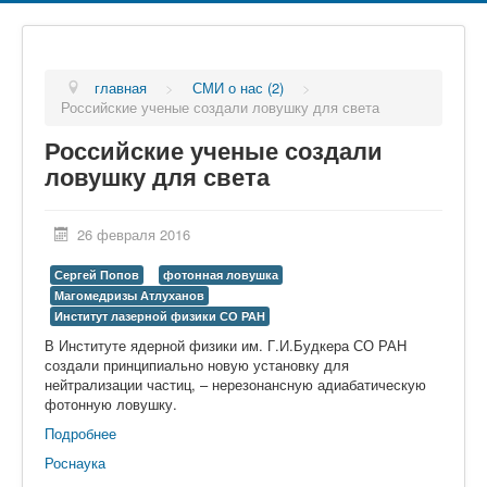
главная
>
СМИ о нас (2)
>
Российские ученые создали ловушку для света
Российские ученые создали
ловушку для света
26 февраля 2016
Сергей Попов
фотонная ловушка
Магомедризы Атлуханов
Институт лазерной физики СО РАН
В Институте ядерной физики им. Г.И.Будкера СО РАН
создали принципиально новую установку для
нейтрализации частиц, – нерезонансную адиабатическую
фотонную ловушку.
Подробнее
Роснаука