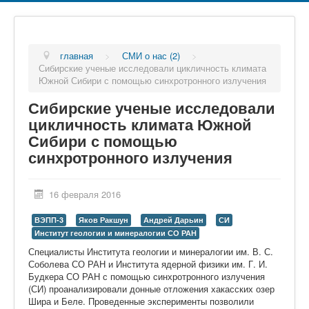
главная
>
СМИ о нас (2)
>
Сибирские ученые исследовали цикличность климата
Южной Сибири с помощью синхротронного излучения
Сибирские ученые исследовали
цикличность климата Южной
Сибири с помощью
синхротронного излучения
16 февраля 2016
ВЭПП-3
Яков Ракшун
Андрей Дарьин
СИ
Институт геологии и минералогии СО РАН
Специалисты Института геологии и минералогии им. В. С.
Соболева СО РАН и Института ядерной физики им. Г. И.
Будкера СО РАН с помощью синхротронного излучения
(СИ) проанализировали донные отложения хакасских озер
Шира и Беле. Проведенные эксперименты позволили