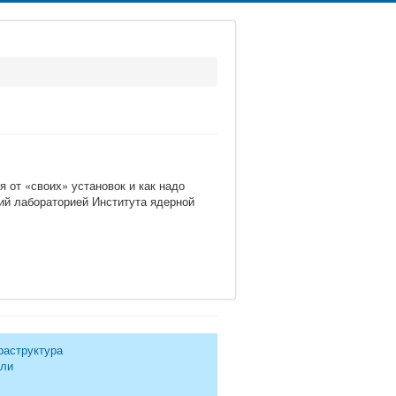
 от «своих» установок и как надо
ий лабораторией Института ядерной
раструктура
ели