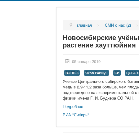
главная
>
СМИ о нас (2)
Новосибирские учёные
растение хауттюйния
05 января 2019
ВЭПП-3
Яков Ракшун
СИ
ЦСБС 
Учёные Центрального сибирского ботани
медь в 2,9-11,2 раза больше, чем плод
подтверждено на экспериментальной ст
физики имени Г. И. Будкера СО РАН.
Подробнее
РИА "Сибирь"