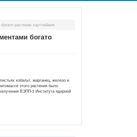
 богато растение хауттюйния
ментами богато
листьях кобальт, марганец, железо и
фитомассе этого растения было
 излучения ВЭПП-3 Института ядерной