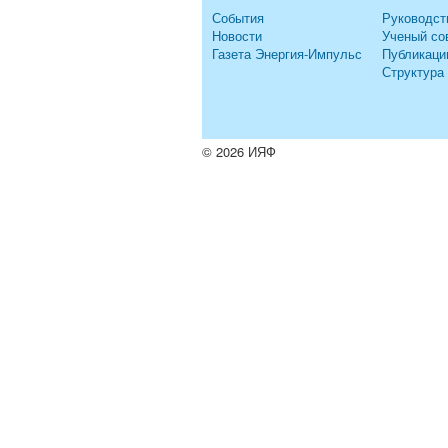
События
Руководст
Новости
Ученый со
Газета Энергия-Импульс
Публикаци
Структура
© 2026 ИЯФ