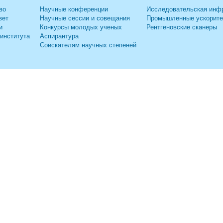
во
Научные конференции
Исследовательская инф
вет
Научные сессии и совещания
Промышленные ускорит
и
Конкурсы молодых ученых
Рентгеновские сканеры
 института
Аспирантура
Соискателям научных степеней