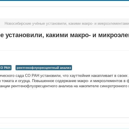
>
Новосибирские учёные установили, какими макро- и микроэлементами
 установили, какими макро- и микроэле
СО РАН
рентгенофлуоресцентный анализ
ческого сада СО РАН установили, что хауттюйния накапливает в своих 
ы томата и огурца. Повышенное содержание макро- и микроэлементов в 
анции рентгенофлуоресцентного анализа на накопителе синхротронного