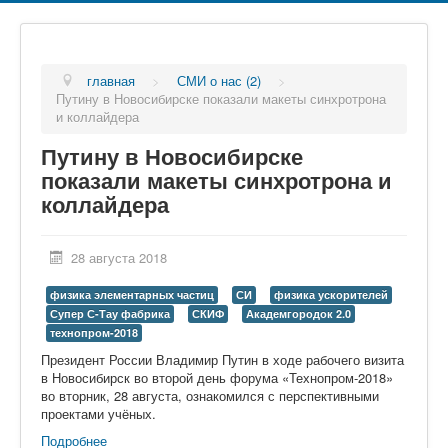
главная
>
СМИ о нас (2)
>
Путину в Новосибирске показали макеты синхротрона
и коллайдера
Путину в Новосибирске
показали макеты синхротрона и
коллайдера
28 августа 2018
физика элементарных частиц
СИ
физика ускорителей
Супер С-Тау фабрика
СКИФ
Академгородок 2.0
технопром-2018
Президент России Владимир Путин в ходе рабочего визита
в Новосибирск во второй день форума «Технопром-2018»
во вторник, 28 августа, ознакомился с перспективными
проектами учёных.
Подробнее