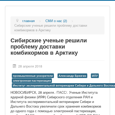
главная
>
СМИ о нас (2)
>
Сибирские ученые решили проблему доставки
комбикормов в Арктику
Сибирские ученые решили
проблему доставки
комбикормов в Арктику
28 апреля 2018
промышленные ускорители
Александр Брязгин
ИЛУ
электронная пастеризация
Институт экспериментальной ветеринарии Сибири и Дальнего Восток
НОВОСИБИРСК, 28 апреля. /ТАСС/. Ученые Института
ядерной физики (ИЯФ) Сибирского отделения РАН и
Института экспериментальной ветеринарии Сибири и
Дальнего Востока увеличили срок хранения комбикормов
до одного года с помощью электронной пастеризации,