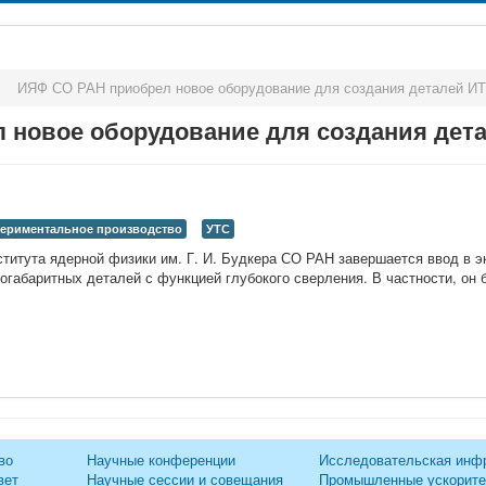
>
ИЯФ СО РАН приобрел новое оборудование для создания деталей И
 новое оборудование для создания дет
периментальное производство
УТС
титута ядерной физики им. Г. И. Будкера СО РАН завершается ввод в э
огабаритных деталей с функцией глубокого сверления. В частности, он 
во
Научные конференции
Исследовательская инф
вет
Научные сессии и совещания
Промышленные ускорит