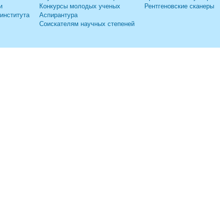
и
Конкурсы молодых ученых
Рентгеновские сканеры
 института
Аспирантура
Соискателям научных степеней