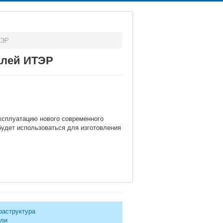
ТЭР
алей ИТЭР
ксплуатацию нового современного
будет использоваться для изготовления
раструктура
ели